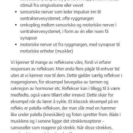
stimuli fra omgivelsene eller vevet
sensoriske nerver som leder impulser inn til
sentralnervesystemet, ofte ryggmargen
omkopling mellom sensoriske og motoriske nerver i
sentralnervesystemet, i form av én eller noen få
synapser
motoriske nerver ut fra ryggmargen, med synapser til
motoriske enheter (muskler)
Vi kjenner til mange av refleksene våre, fordi vi erfarer
responsen av refleksen. Men enda flere pågår til enhver tid
uten at vi kjenner noe til dem. Dette gjelder særlig reflekser i
mageregionen, for eksempel bevegelse av tarmen og
sekresjon av hormoner etc. Reflekser kan i tillegg til å være
medfødte, også være tillært eller innøvd. Dette skjer for
eksempel når du lærer å sykle. Et klassisk eksempel på en
refleks er patella-refleksen, der man slår med en hammer
like under patella (kneskålen) og foten spretter frem. Både i
musklene og i senene ligger det strekkreseptorer –
sanseceller som reagerer på strekk. Når disse strekkes,