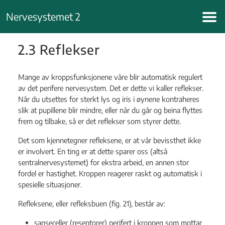
Hopp
Nervesystemet 2
til
innhold
2.3 Reflekser
Mange av kroppsfunksjonene våre blir automatisk regulert
av det perifere nervesystem. Det er dette vi kaller reflekser.
Når du utsettes for sterkt lys og iris i øynene kontraheres
slik at pupillene blir mindre, eller når du går og beina flyttes
frem og tilbake, så er det reflekser som styrer dette.
Det som kjennetegner refleksene, er at vår bevissthet ikke
er involvert. En ting er at dette sparer oss (altså
sentralnervesystemet) for ekstra arbeid, en annen stor
fordel er hastighet. Kroppen reagerer raskt og automatisk i
spesielle situasjoner.
Refleksene, eller refleksbuen (fig. 21), består av:
sanseceller (reseptorer) perifert i kroppen som mottar