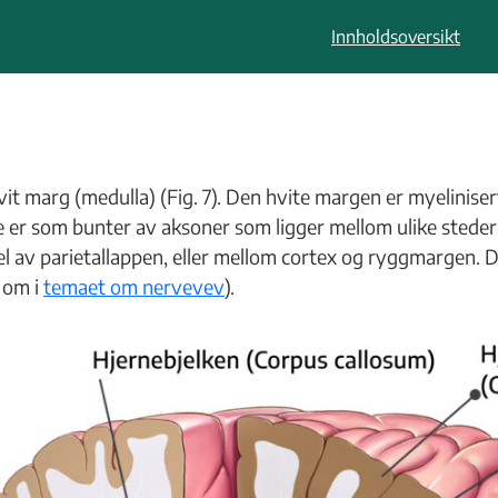
Innholdsoversikt
vit marg (medulla) (Fig. 7). Den hvite margen er myelinise
e er som bunter av aksoner som ligger mellom ulike steder
l av parietallappen, eller mellom cortex og ryggmargen. De
 om i
temaet om nervevev
).