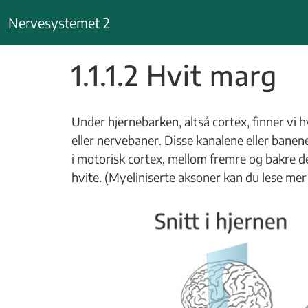
Hopp
Nervesystemet 2
til
innhold
1.1.1.2 Hvit marg
Under hjernebarken, altså cortex, finner vi h
eller nervebaner. Disse kanalene eller banen
i motorisk cortex, mellom fremre og bakre de
hvite. (Myeliniserte aksoner kan du lese mer