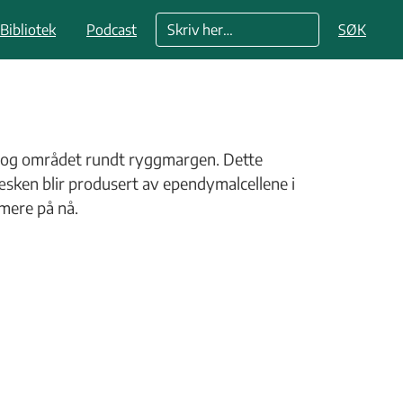
Bibliotek
Podcast
SØK
 i og området rundt ryggmargen. Dette
sken blir produsert av ependymalcellene i
mere på nå.