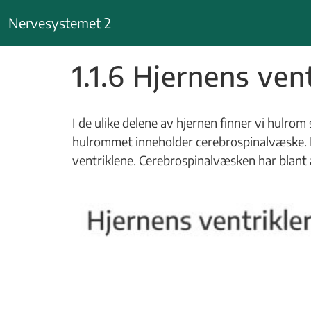
Hopp
Nervesystemet 2
til
innhold
1.1.6 Hjernens vent
I de ulike delene av hjernen finner vi hul
hulrommet inneholder cerebrospinalvæske. Hu
ventriklene. Cerebrospinalvæsken har blant 